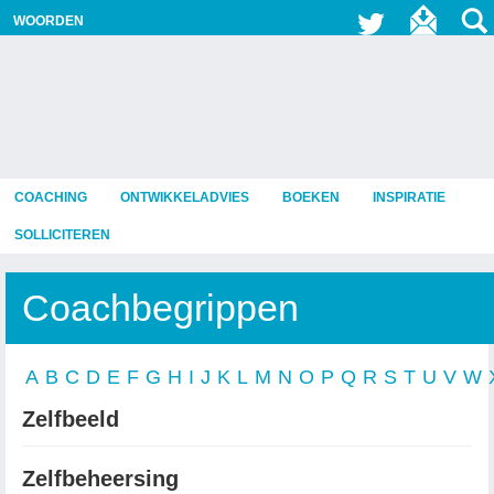
WOORDEN
COACHING
ONTWIKKELADVIES
BOEKEN
INSPIRATIE
SOLLICITEREN
Coachbegrippen
A
B
C
D
E
F
G
H
I
J
K
L
M
N
O
P
Q
R
S
T
U
V
W
Zelfbeeld
Zelfbeheersing