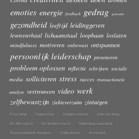
Corona
gedrag
emoties
energie
feedback
generatie
gezondheid
leidinggeven
leeftijd
lichaamstaal
loopbaan
loslaten
levensverhaal
motiveren
ontspannen
mindfulness
onbewust
persoonlijk leiderschap
presenteren
probleem oplossen
reflectie
sociale
schrijven
stress
solliciteren
media
succes
transactionele
werk
video
vertrouwen
analyse
zelfbewustzijn
zintuigen
ziekteverzuim
Coaching
Supervisie
Outplacement
Jobcoaching
De life coach
De Kindercoach
Opleiding coaching
Transactionele Analyse
Solliciteren
Assertief