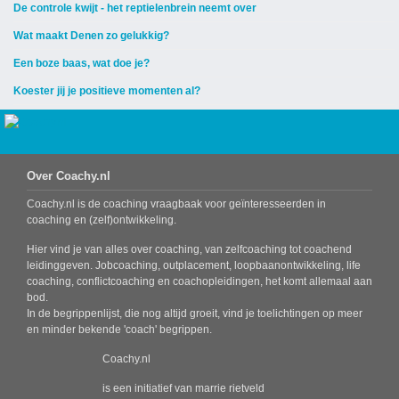
De controle kwijt - het reptielenbrein neemt over
Wat maakt Denen zo gelukkig?
Een boze baas, wat doe je?
Koester jij je positieve momenten al?
Over Coachy.nl
Coachy.nl is de coaching vraagbaak voor geïnteresseerden in
coaching en (zelf)ontwikkeling.
Hier vind je van alles over coaching, van zelfcoaching tot coachend
leidinggeven. Jobcoaching, outplacement, loopbaanontwikkeling, life
coaching, conflictcoaching en coachopleidingen, het komt allemaal aan
bod.
In de begrippenlijst, die nog altijd groeit, vind je toelichtingen op meer
en minder bekende 'coach' begrippen.
Coachy.nl
is een initiatief van marrie rietveld