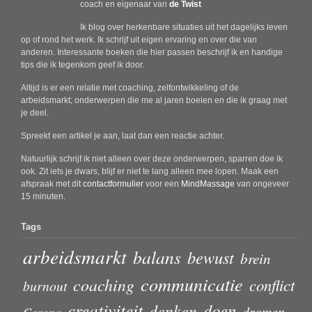
coach en eigenaar van
de Twist
Ik blog over herkenbare situaties uit het dagelijks leven
op of rond het werk. Ik schrijf uit eigen ervaring en over die van
anderen. Interessante boeken die hier passen beschrijf ik en handige
tips die ik tegenkom geef ik door.
Altijd is er een relatie met coaching, zelfontwikkeling of de
arbeidsmarkt; onderwerpen die me al jaren boeien en die ik graag met
je deel.
Spreekt een artikel je aan, laat dan een reactie achter.
Natuurlijk schrijf ik niet alleen over deze onderwerpen, sparren doe ik
ook. Zit iets je dwars, blijf er niet te lang alleen mee lopen. Maak een
afspraak met dit
contactformulier
voor een
MindMassage
van ongeveer
15 minuten.
Tags
arbeidsmarkt
balans
bewust
brein
communicatie
coaching
conflict
burnout
creativiteit
doen
denken
dromen