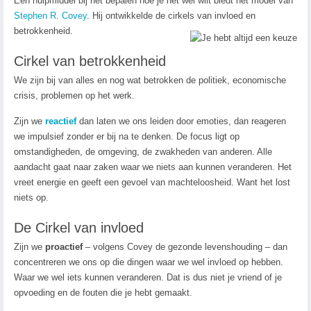
Een hulpmiddel bij het bepalen hoe je het wel wilt biedt het model van
Stephen R. Covey
. Hij ontwikkelde de cirkels van invloed en
betrokkenheid.
Cirkel van betrokkenheid
We zijn bij van alles en nog wat betrokken de politiek, economische
crisis, problemen op het werk.
Zijn we
reactief
dan laten we ons leiden door emoties, dan reageren
we impulsief zonder er bij na te denken. De focus ligt op
omstandigheden, de omgeving, de zwakheden van anderen. Alle
aandacht gaat naar zaken waar we niets aan kunnen veranderen.
Het
vreet
energie en geeft een gevoel van machteloosheid. Want het lost
niets op.
De Cirkel van invloed
Zijn we
proactief
– volgens Covey de gezonde levenshouding – dan
concentreren we ons op die dingen waar we wel invloed op hebben.
Waar we wel iets kunnen veranderen. Dat is dus niet je vriend of je
opvoeding en de fouten die je hebt gemaakt.