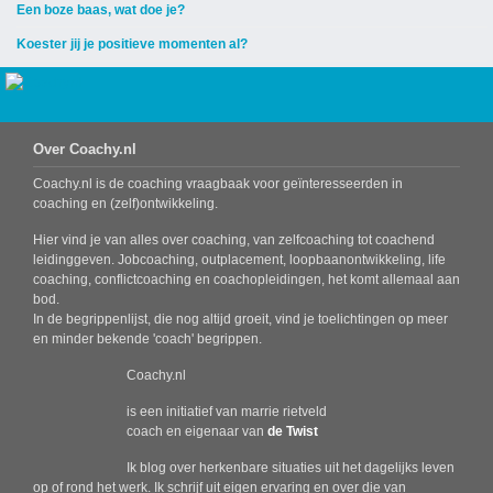
Een boze baas, wat doe je?
Koester jij je positieve momenten al?
Over Coachy.nl
Coachy.nl is de coaching vraagbaak voor geïnteresseerden in
coaching en (zelf)ontwikkeling.
Hier vind je van alles over coaching, van zelfcoaching tot coachend
leidinggeven. Jobcoaching, outplacement, loopbaanontwikkeling, life
coaching, conflictcoaching en coachopleidingen, het komt allemaal aan
bod.
In de begrippenlijst, die nog altijd groeit, vind je toelichtingen op meer
en minder bekende 'coach' begrippen.
Coachy.nl
is een initiatief van marrie rietveld
coach en eigenaar van
de Twist
Ik blog over herkenbare situaties uit het dagelijks leven
op of rond het werk. Ik schrijf uit eigen ervaring en over die van