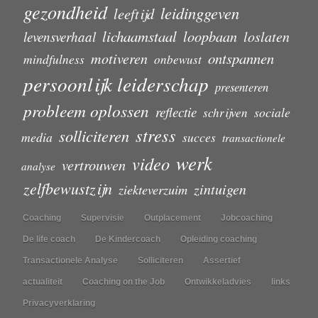
gezondheid
leidinggeven
leeftijd
lichaamstaal
loopbaan
loslaten
levensverhaal
motiveren
ontspannen
mindfulness
onbewust
persoonlijk leiderschap
presenteren
probleem oplossen
reflectie
sociale
schrijven
stress
solliciteren
media
succes
transactionele
werk
video
vertrouwen
analyse
zelfbewustzijn
zintuigen
ziekteverzuim
Coaching
Supervisie
Outplacement
Jobcoaching
De life coach
De Kindercoach
Opleiding coaching
Transactionele Analyse
Solliciteren
Assertief
actualiteit
Coaching on the Job
Ontwikkeladvies
links
Privacyverklaring