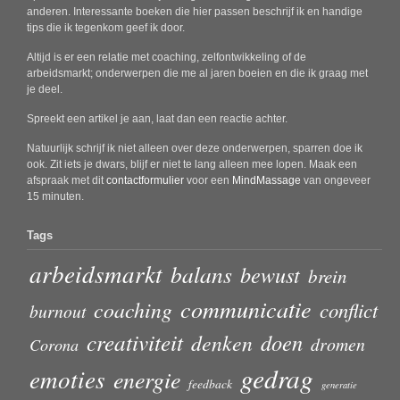
anderen. Interessante boeken die hier passen beschrijf ik en handige
tips die ik tegenkom geef ik door.
Altijd is er een relatie met coaching, zelfontwikkeling of de
arbeidsmarkt; onderwerpen die me al jaren boeien en die ik graag met
je deel.
Spreekt een artikel je aan, laat dan een reactie achter.
Natuurlijk schrijf ik niet alleen over deze onderwerpen, sparren doe ik
ook. Zit iets je dwars, blijf er niet te lang alleen mee lopen. Maak een
afspraak met dit
contactformulier
voor een
MindMassage
van ongeveer
15 minuten.
Tags
arbeidsmarkt
balans
bewust
brein
communicatie
coaching
conflict
burnout
creativiteit
doen
denken
dromen
Corona
gedrag
emoties
energie
feedback
generatie